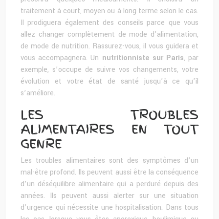
traitement à court, moyen ou à long terme selon le cas.
Il prodiguera également des conseils parce que vous
allez changer complètement de mode d’alimentation,
de mode de nutrition. Rassurez-vous, il vous guidera et
vous accompagnera. Un
nutritionniste sur Paris
, par
exemple, s’occupe de suivre vos changements, votre
évolution et votre état de santé jusqu’à ce qu’il
s’améliore.
LES TROUBLES
ALIMENTAIRES EN TOUT
GENRE
Les troubles alimentaires sont des symptômes d’un
mal-être profond. Ils peuvent aussi être la conséquence
d’un déséquilibre alimentaire qui a perduré depuis des
années. Ils peuvent aussi alerter sur une situation
d’urgence qui nécessite une hospitalisation. Dans tous